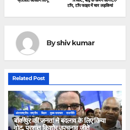
प्रतिशत आरक्षण लागू
रिजल्ट, बाढ़ के अमन आनंद
टॉप, टॉप फाइव में चार लड़कियां
navigation
By
shiv kumar
Related Post
अंतरराष्ट्रीय- राष्ट्रीय
बिहार
मुख्य समाचार
राजनीति
बांकीपुर की जनता ने बदलाव के लिए किया
वोट, प्रशांत किशोर उपचुनाव जीते