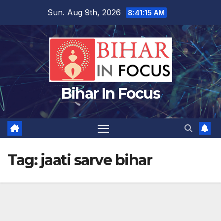
Skip
Sun. Aug 9th, 2026
8:41:15 AM
to
content
Bihar In Focus
Tag:
jaati sarve bihar