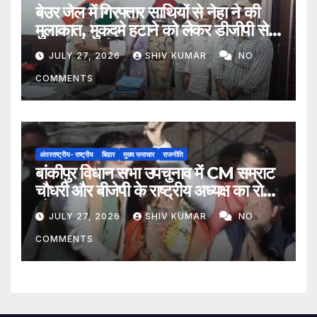
बेउर जेल में गिरफ्तार साथियों से नेहा ने की
मुलाकात, मुकदमे हटाने को लेकर डीजीपी से
मिला प्रतिनिधिमंडल
JULY 27, 2026
SHIV KUMAR
NO
COMMENTS
अंतरराष्ट्रीय- राष्ट्रीय
बिहार
मुख्य समाचार
राजनीति
बांकीपुर विधान सभा उपचुनाव में CM सम्राट
चौधरी और बीजेपी के राष्ट्रीय अध्यक्ष का रोड
शो
JULY 27, 2026
SHIV KUMAR
NO
COMMENTS