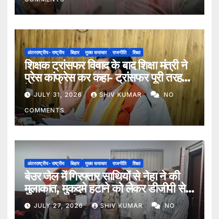
अंतरराष्ट्रीय- राष्ट्रीय
बिहार
मुख्य समाचार
राजनीति
शिक्षा
शिक्षक ट्रांसफर विवाद के बाद शिक्षा मंत्री ने
प्रेस कांफ्रेस कर कहा- ट्रांसफर पूरी तरह
ऐच्छिक
JULY 31, 2026
SHIV KUMAR
NO
COMMENTS
अंतरराष्ट्रीय- राष्ट्रीय
बिहार
मुख्य समाचार
राजनीति
शिक्षा
बेउर जेल में गिरफ्तार साथियों से नेहा ने की
मुलाकात, मुकदमे हटाने को लेकर डीजीपी से
मिला प्रतिनिधिमंडल
JULY 27, 2026
SHIV KUMAR
NO