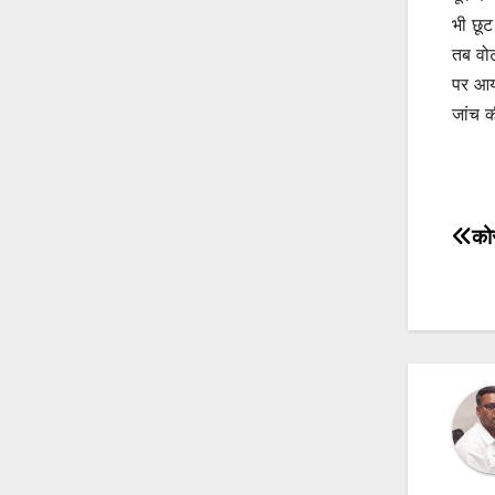
भी छूट
तब वोट
पर आय
जांच क
कोर
Po
na