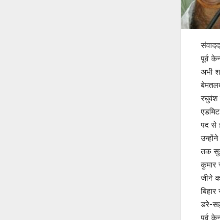
संवादद
पूर्व 
अभी शा
बेमतलब
रघुवंश
एडमिट 
पद से 
उन्हों
तक सुझ
कुमार 
जीने क
बिहार 
डरे-सह
पूर्व 