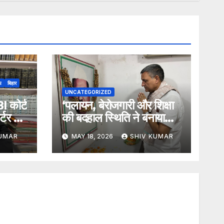
ीय
बिहार
UNCATEGORIZED
I कोर्ट
‘पलायन, बेरोजगारी और शिक्षा
र्टर को
की बदहाल स्थिति ने बनाया
चक्रव्यूह’
KUMAR
MAY 18, 2026
SHIV KUMAR