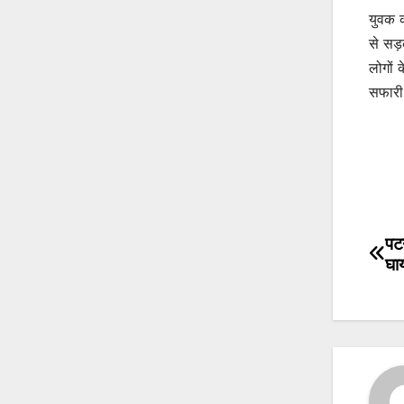
युवक 
से सड
लोगों 
सफारी 
पटन
Po
घाय
na