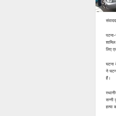
संवादद
पटना-ग
शामिल 
लिए एक
घटना क
ने घटन
हैं।
स्थानी
सन्नी 
हत्या 