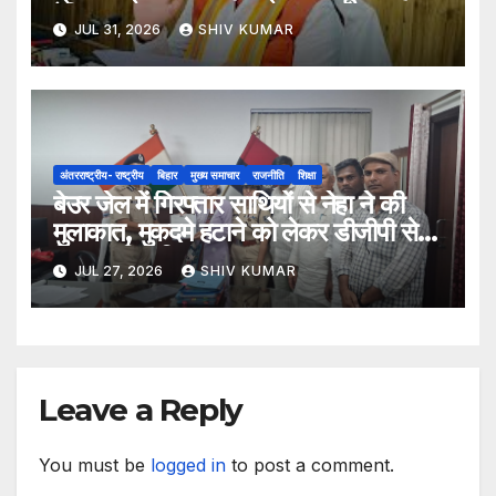
ऐच्छिक
JUL 31, 2026
SHIV KUMAR
अंतरराष्ट्रीय- राष्ट्रीय
बिहार
मुख्य समाचार
राजनीति
शिक्षा
बेउर जेल में गिरफ्तार साथियों से नेहा ने की
मुलाकात, मुकदमे हटाने को लेकर डीजीपी से
मिला प्रतिनिधिमंडल
JUL 27, 2026
SHIV KUMAR
Leave a Reply
You must be
logged in
to post a comment.