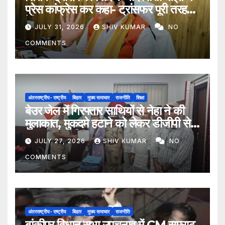
प्रेस कांफ्रेस कर कहा- ट्रांसफर पूरी तरह
ऐच्छिक
JULY 31, 2026
SHIV KUMAR
NO
COMMENTS
अंतरराष्ट्रीय- राष्ट्रीय
बिहार
मुख्य समाचार
राजनीति
शिक्षा
बेउर जेल में गिरफ्तार साथियों से नेहा ने की
मुलाकात, मुकदमे हटाने को लेकर डीजीपी से
मिला प्रतिनिधिमंडल
JULY 27, 2026
SHIV KUMAR
NO
COMMENTS
अंतरराष्ट्रीय- राष्ट्रीय
बिहार
मुख्य समाचार
राजनीति
बांकीपुर विधान सभा उपचुनाव में CM सम्राट