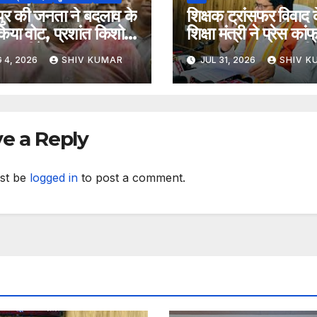
पुर की जनता ने बदलाव के
शिक्षक ट्रांसफर विवाद 
िया वोट, प्रशांत किशोर
शिक्षा मंत्री ने प्रेस कांफ
नाव जीते
कर कहा- ट्रांसफर पूरी
 4, 2026
SHIV KUMAR
JUL 31, 2026
SHIV K
ऐच्छिक
e a Reply
st be
logged in
to post a comment.