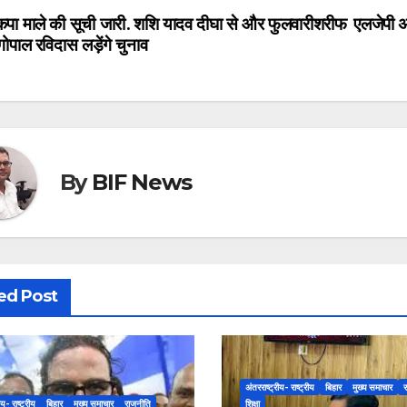
कपा माले की सूची जारी. शशि यादव दीघा से और फुलवारीशरीफ
एलजेपी अ
st
गोपाल रविदास लड़ेंगे चुनाव
vigation
By
BIF News
ed Post
अंतरराष्ट्रीय- राष्ट्रीय
बिहार
मुख्य समाचार
ीय- राष्ट्रीय
बिहार
मुख्य समाचार
राजनीति
शिक्षा