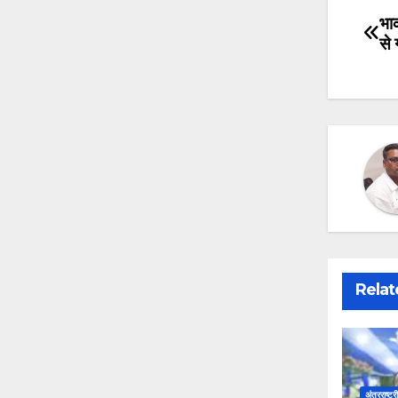
भा
Po
से 
na
Relat
अंतरराष्ट्र