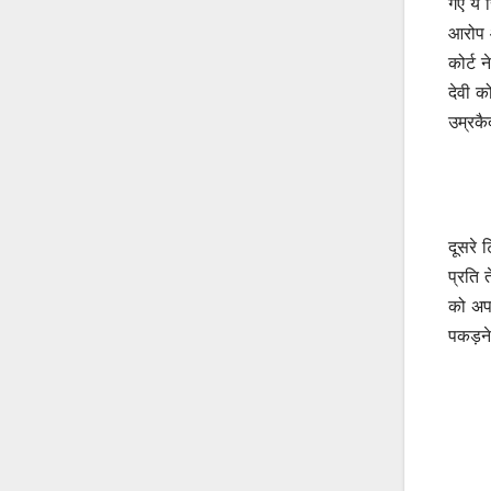
गए ये 
आरोप औ
कोर्ट 
देवी क
उम्रकै
दूसरे 
प्रति 
को अपन
पकड़ने