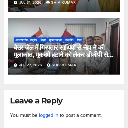
JUL 31, 2026
SHIV KUMAR
अंतरराष्ट्रीय- राष्ट्रीय
बिहार
मुख्य समाचार
राजनीति
शिक्षा
बेउर जेल में गिरफ्तार साथियों से नेहा ने की
मुलाकात, मुकदमे हटाने को लेकर डीजीपी से
मिला प्रतिनिधिमंडल
JUL 27, 2026
SHIV KUMAR
Leave a Reply
You must be
logged in
to post a comment.