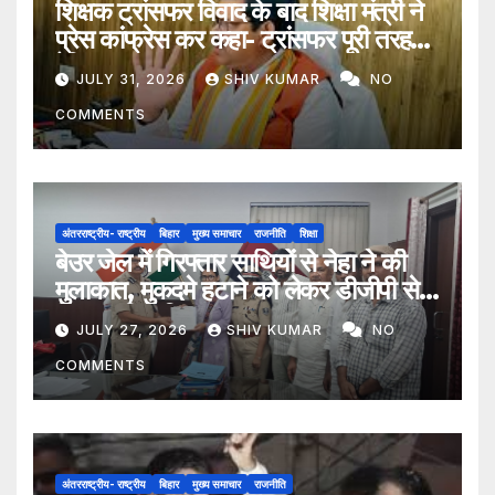
शिक्षक ट्रांसफर विवाद के बाद शिक्षा मंत्री ने
प्रेस कांफ्रेस कर कहा- ट्रांसफर पूरी तरह
ऐच्छिक
JULY 31, 2026
SHIV KUMAR
NO
COMMENTS
अंतरराष्ट्रीय- राष्ट्रीय
बिहार
मुख्य समाचार
राजनीति
शिक्षा
बेउर जेल में गिरफ्तार साथियों से नेहा ने की
मुलाकात, मुकदमे हटाने को लेकर डीजीपी से
मिला प्रतिनिधिमंडल
JULY 27, 2026
SHIV KUMAR
NO
COMMENTS
अंतरराष्ट्रीय- राष्ट्रीय
बिहार
मुख्य समाचार
राजनीति