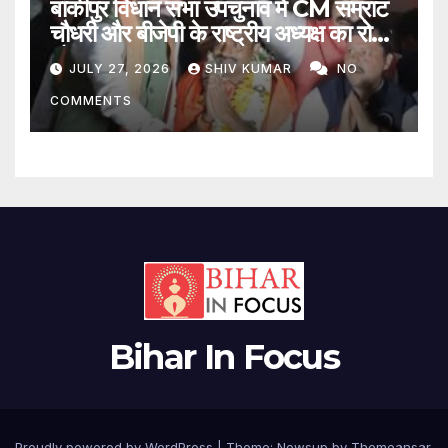
बांकीपुर विधान सभा उपचुनाव में CM सम्राट
चौधरी और बीजेपी के राष्ट्रीय अध्यक्ष का रोड
शो
JULY 27, 2026
SHIV KUMAR
NO
COMMENTS
Bihar In Focus
Proudly powered by WordPress
|
Theme:
Newsup
by
Themeansar
.