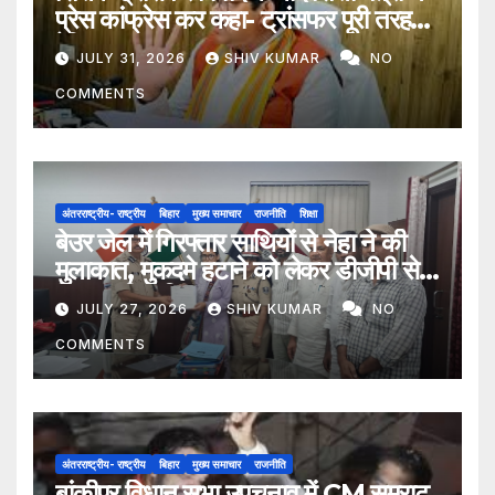
प्रेस कांफ्रेस कर कहा- ट्रांसफर पूरी तरह
ऐच्छिक
JULY 31, 2026
SHIV KUMAR
NO
COMMENTS
अंतरराष्ट्रीय- राष्ट्रीय
बिहार
मुख्य समाचार
राजनीति
शिक्षा
बेउर जेल में गिरफ्तार साथियों से नेहा ने की
मुलाकात, मुकदमे हटाने को लेकर डीजीपी से
मिला प्रतिनिधिमंडल
JULY 27, 2026
SHIV KUMAR
NO
COMMENTS
अंतरराष्ट्रीय- राष्ट्रीय
बिहार
मुख्य समाचार
राजनीति
बांकीपुर विधान सभा उपचुनाव में CM सम्राट