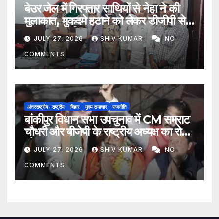
बेउर जेल में गिरफ्तार साथियों से नेहा ने की
मुलाकात, मुकदमे हटाने को लेकर डीजीपी से
मिला प्रतिनिधिमंडल
JULY 27, 2026
SHIV KUMAR
NO
COMMENTS
अंतरराष्ट्रीय- राष्ट्रीय
बिहार
मुख्य समाचार
राजनीति
बांकीपुर विधान सभा उपचुनाव में CM सम्राट
चौधरी और बीजेपी के राष्ट्रीय अध्यक्ष का रोड
शो
JULY 27, 2026
SHIV KUMAR
NO
COMMENTS