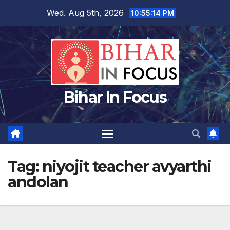
Skip
Wed. Aug 5th, 2026
10:55:15 PM
to
content
Bihar In Focus
Tag:
niyojit teacher avyarthi
andolan