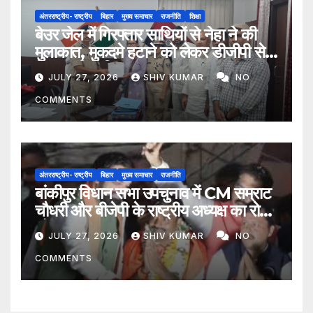
अंतरराष्ट्रीय- राष्ट्रीय
बिहार
मुख्य समाचार
राजनीति
शिक्षा
बेउर जेल में गिरफ्तार साथियों से नेहा ने की
मुलाकात, मुकदमे हटाने को लेकर डीजीपी से
मिला प्रतिनिधिमंडल
JULY 27, 2026
SHIV KUMAR
NO
COMMENTS
अंतरराष्ट्रीय- राष्ट्रीय
बिहार
मुख्य समाचार
राजनीति
बांकीपुर विधान सभा उपचुनाव में CM सम्राट
चौधरी और बीजेपी के राष्ट्रीय अध्यक्ष का रोड
शो
JULY 27, 2026
SHIV KUMAR
NO
COMMENTS