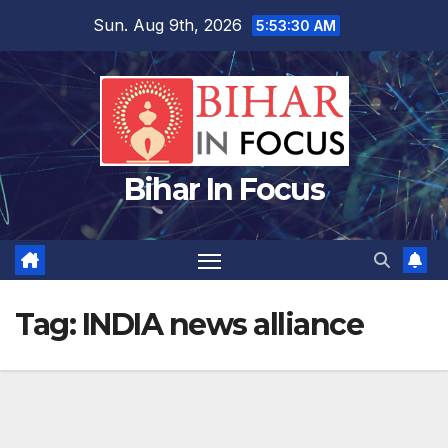
Skip
Sun. Aug 9th, 2026
5:53:31 AM
to
content
Bihar In Focus
Tag:
INDIA news alliance