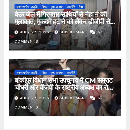
अंतरराष्ट्रीय- राष्ट्रीय
बिहार
मुख्य समाचार
राजनीति
शिक्षा
बेउर जेल में गिरफ्तार साथियों से नेहा ने की
मुलाकात, मुकदमे हटाने को लेकर डीजीपी से
मिला प्रतिनिधिमंडल
JULY 27, 2026
SHIV KUMAR
NO
COMMENTS
अंतरराष्ट्रीय- राष्ट्रीय
बिहार
मुख्य समाचार
राजनीति
बांकीपुर विधान सभा उपचुनाव में CM सम्राट
चौधरी और बीजेपी के राष्ट्रीय अध्यक्ष का रोड
शो
JULY 27, 2026
SHIV KUMAR
NO
COMMENTS