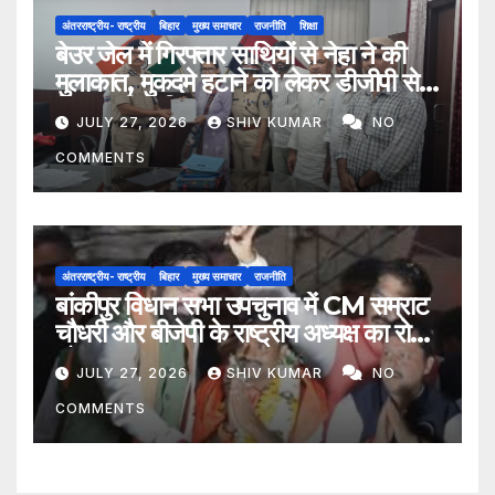
अंतरराष्ट्रीय- राष्ट्रीय
बिहार
मुख्य समाचार
राजनीति
शिक्षा
बेउर जेल में गिरफ्तार साथियों से नेहा ने की
मुलाकात, मुकदमे हटाने को लेकर डीजीपी से
मिला प्रतिनिधिमंडल
JULY 27, 2026
SHIV KUMAR
NO
COMMENTS
अंतरराष्ट्रीय- राष्ट्रीय
बिहार
मुख्य समाचार
राजनीति
बांकीपुर विधान सभा उपचुनाव में CM सम्राट
चौधरी और बीजेपी के राष्ट्रीय अध्यक्ष का रोड
शो
JULY 27, 2026
SHIV KUMAR
NO
COMMENTS