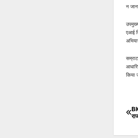
न जाना
उपमुख्
एआई मि
अभियान
सम्राट
आधारित
किया 
BI
Po
राज
na