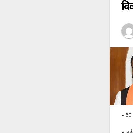
वि
• 60 क
• आईआई