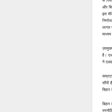
से रिस
और बिह
इस मौक
निर्णाय
लागत प
माध्यम
उपमुख्
है। एआ
ने एआई
सम्राट
सौंपी 
बिहार 
बिहार 
रणनीति