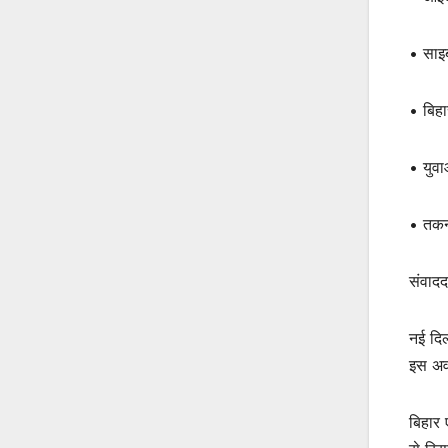
• साइब
• बिह
• युवा
• तकन
संवादद
नई दिल
इस अव
बिहार