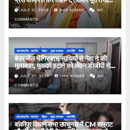
ऐच्छिक
JULY 31, 2026
SHIV KUMAR
NO
COMMENTS
अंतरराष्ट्रीय- राष्ट्रीय
बिहार
मुख्य समाचार
राजनीति
शिक्षा
बेउर जेल में गिरफ्तार साथियों से नेहा ने की
मुलाकात, मुकदमे हटाने को लेकर डीजीपी से
मिला प्रतिनिधिमंडल
JULY 27, 2026
SHIV KUMAR
NO
COMMENTS
अंतरराष्ट्रीय- राष्ट्रीय
बिहार
मुख्य समाचार
राजनीति
बांकीपुर विधान सभा उपचुनाव में CM सम्राट