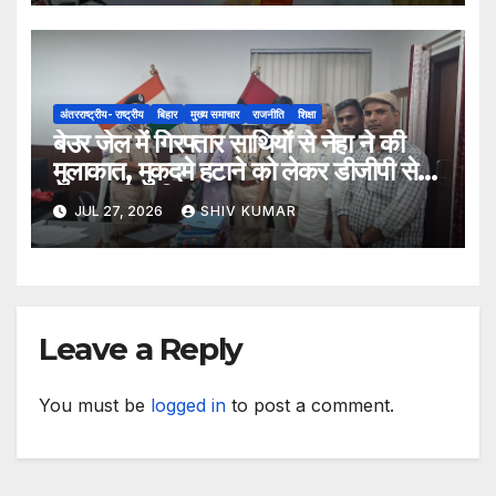
अंतरराष्ट्रीय- राष्ट्रीय
बिहार
मुख्य समाचार
राजनीति
शिक्षा
बेउर जेल में गिरफ्तार साथियों से नेहा ने की
मुलाकात, मुकदमे हटाने को लेकर डीजीपी से
मिला प्रतिनिधिमंडल
JUL 27, 2026
SHIV KUMAR
Leave a Reply
You must be
logged in
to post a comment.