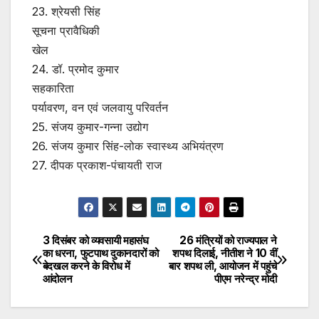
23. श्रेयसी सिंह
सूचना प्रावैधिकी
खेल
24. डॉ. प्रमोद कुमार
सहकारिता
पर्यावरण, वन एवं जलवायु परिवर्तन
25. संजय कुमार-गन्ना उद्योग
26. संजय कुमार सिंह-लोक स्वास्थ्य अभियंत्रण
27. दीपक प्रकाश-पंचायती राज
3 दिसंबर को व्यवसायी महासंघ
26 मंत्रियों को राज्यपाल ने
Post
का धरना, फुटपाथ दुकानदारों को
शपथ दिलाई, नीतीश ने 10 वीं
बेदखल करने के विरोध में
बार शपथ ली, आयोजन में पहुंचे
navigation
आंदोलन
पीएम नरेन्द्र मोदी