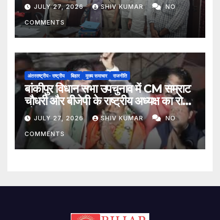
मिला प्रतिनिधिमंडल
JULY 27, 2026
SHIV KUMAR
NO
COMMENTS
अंतरराष्ट्रीय- राष्ट्रीय
बिहार
मुख्य समाचार
राजनीति
बांकीपुर विधान सभा उपचुनाव में CM सम्राट
चौधरी और बीजेपी के राष्ट्रीय अध्यक्ष का रोड
शो
JULY 27, 2026
SHIV KUMAR
NO
COMMENTS