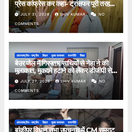
प्रेस कांफ्रेस कर कहा- ट्रांसफर पूरी तरह
ऐच्छिक
JULY 31, 2026
SHIV KUMAR
NO
COMMENTS
अंतरराष्ट्रीय- राष्ट्रीय
बिहार
मुख्य समाचार
राजनीति
शिक्षा
बेउर जेल में गिरफ्तार साथियों से नेहा ने की
मुलाकात, मुकदमे हटाने को लेकर डीजीपी से
मिला प्रतिनिधिमंडल
JULY 27, 2026
SHIV KUMAR
NO
COMMENTS
अंतरराष्ट्रीय- राष्ट्रीय
बिहार
मुख्य समाचार
राजनीति
बांकीपुर विधान सभा उपचुनाव में CM सम्राट