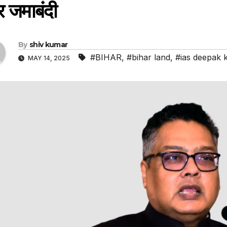
 जमाबंदी
By
shiv kumar
#BIHAR
,
#bihar land
,
#ias deepak 
MAY 14, 2025