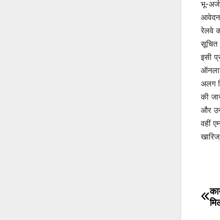
भू-अर्
आवेदन 
रेलवे 
सूचित
इसी प्
ऑनलाईन
अलग ति
की जान
और उन
वहीं ए
खारिज
कार
Po
मि
na