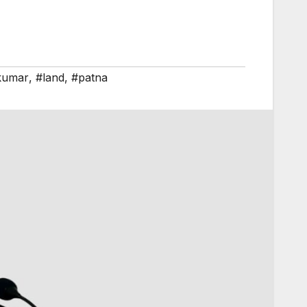
kumar
,
#land
,
#patna