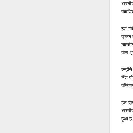
भारतीय
पदाधिक
इस मौक
प्राप्
गवर्नम
पास भू
उन्हों
लैंड प
परिपत्
इस दौर
भारतीय
हुआ है