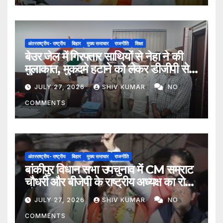
अंतरराष्ट्रीय- राष्ट्रीय
बिहार
मुख्य समाचार
राजनीति
शिक्षा
बेउर जेल में गिरफ्तार साथियों से नेहा ने की
मुलाकात, मुकदमे हटाने को लेकर डीजीपी से
मिला प्रतिनिधिमंडल
JULY 27, 2026
SHIV KUMAR
NO
COMMENTS
अंतरराष्ट्रीय- राष्ट्रीय
बिहार
मुख्य समाचार
राजनीति
बांकीपुर विधान सभा उपचुनाव में CM सम्राट
चौधरी और बीजेपी के राष्ट्रीय अध्यक्ष का रोड
शो
JULY 27, 2026
SHIV KUMAR
NO
COMMENTS