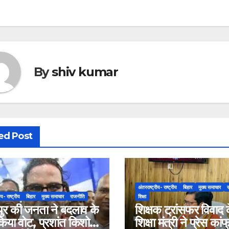
vigation
By
shiv kumar
ed Post
अंतरराष्ट्रीय- राष्ट्रीय
बिहार
मुख्य समाचार
ीय- राष्ट्रीय
बिहार
मुख्य समाचार
राजनीति
शिक्षा
पुर की जनता ने बदलाव के
शिक्षक ट्रांसफर विवाद 
िया वोट, प्रशांत किशोर
शिक्षा मंत्री ने प्रेस कांफ