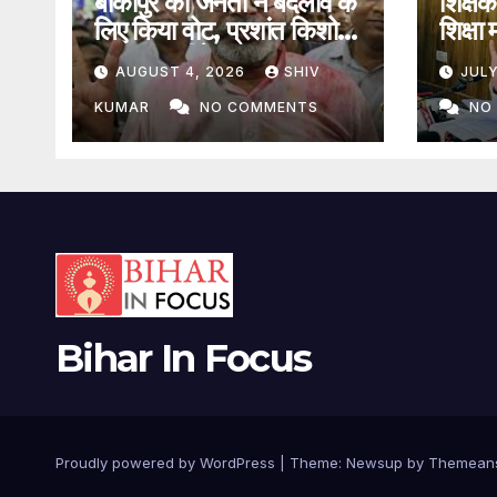
बांकीपुर की जनता ने बदलाव के
शिक्षक
लिए किया वोट, प्रशांत किशोर
शिक्षा 
उपचुनाव जीते
कहा- ट
AUGUST 4, 2026
SHIV
JULY
KUMAR
NO COMMENTS
NO
Bihar In Focus
Proudly powered by WordPress
|
Theme:
Newsup
by
Themean