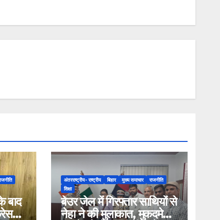
राजनीति
अंतरराष्ट्रीय- राष्ट्रीय
बिहार
मुख्य समाचार
राजनीति
शिक्षा
के बाद
बेउर जेल में गिरफ्तार साथियों से
्रेस
नेहा ने की मुलाकात, मुकदमे