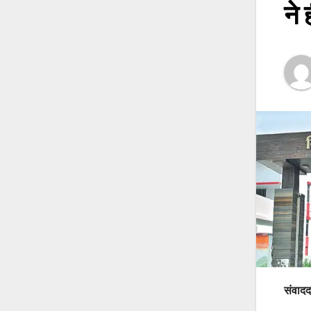
ने 
संवादद