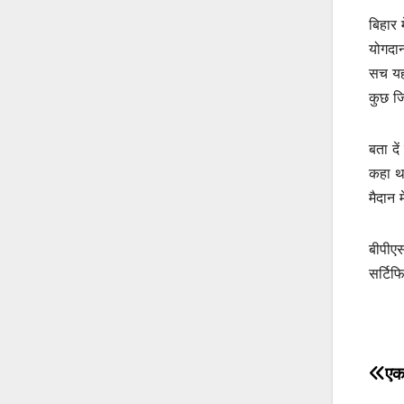
बिहार 
योगदान
सच यही
कुछ जि
बता दे
कहा था
मैदान 
बीपीएस
सर्टिफ
एक
Po