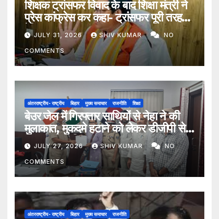
शिक्षक ट्रांसफर विवाद के बाद शिक्षा मंत्री ने
प्रेस कांफ्रेस कर कहा- ट्रांसफर पूरी तरह
ऐच्छिक
JULY 31, 2026
SHIV KUMAR
NO
COMMENTS
अंतरराष्ट्रीय- राष्ट्रीय
बिहार
मुख्य समाचार
राजनीति
शिक्षा
बेउर जेल में गिरफ्तार साथियों से नेहा ने की
मुलाकात, मुकदमे हटाने को लेकर डीजीपी से
मिला प्रतिनिधिमंडल
JULY 27, 2026
SHIV KUMAR
NO
COMMENTS
अंतरराष्ट्रीय- राष्ट्रीय
बिहार
मुख्य समाचार
राजनीति