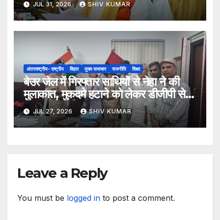
JUL 31, 2026
SHIV KUMAR
अंतरराष्ट्रीय- राष्ट्रीय
बिहार
मुख्य समाचार
राजनीति
शिक्षा
बेउर जेल में गिरफ्तार साथियों से नेहा ने की
मुलाकात, मुकदमे हटाने को लेकर डीजीपी से
मिला प्रतिनिधिमंडल
JUL 27, 2026
SHIV KUMAR
Leave a Reply
You must be
logged in
to post a comment.