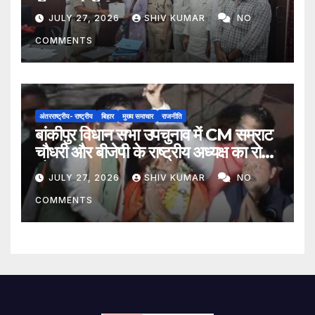
मिला प्रतिनिधिमंडल
JULY 27, 2026
SHIV KUMAR
NO
COMMENTS
अंतरराष्ट्रीय- राष्ट्रीय
बिहार
मुख्य समाचार
राजनीति
बांकीपुर विधान सभा उपचुनाव में CM सम्राट
चौधरी और बीजेपी के राष्ट्रीय अध्यक्ष का रोड
शो
JULY 27, 2026
SHIV KUMAR
NO
COMMENTS