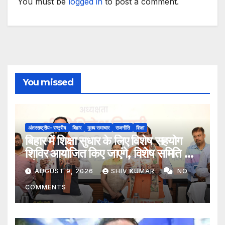
You must be
logged in
to post a comment.
You missed
अंतरराष्ट्रीय- राष्ट्रीय
बिहार
मुख्य समाचार
राजनीति
शिक्षा
बिहार में शिक्षा सुधार के लिए विशेष सहयोग
शिविर आयोजित किए जाएंगे, विशेष समिति भी
बनेगी
AUGUST 9, 2026
SHIV KUMAR
NO
COMMENTS