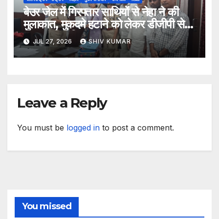
बेउर जेल में गिरफ्तार साथियों से नेहा ने की
मुलाकात, मुकदमे हटाने को लेकर डीजीपी से
मिला प्रतिनिधिमंडल
JUL 27, 2026
SHIV KUMAR
Leave a Reply
You must be
logged in
to post a comment.
You missed