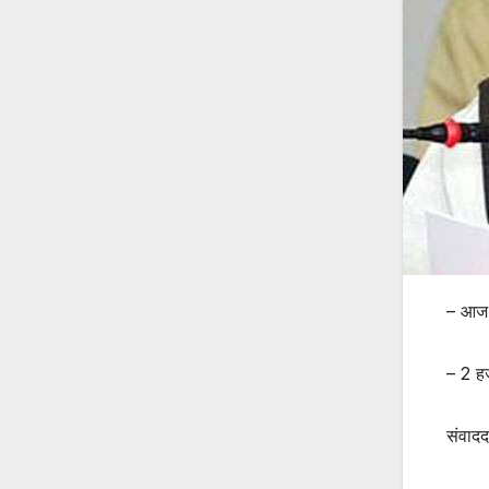
– आज 
– 2 हज
संवादद