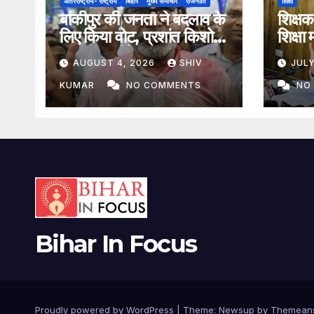
अंतरराष्ट्रीय- राष्ट्रीय
बिहार
मुख्य समाचार
राजनीति
शिक्षा
बांकीपुर की जनता ने बदलाव के
शिक्षक
लिए किया वोट, प्रशांत किशोर
शिक्षा 
उपचुनाव जीते
कहा- ट
AUGUST 4, 2026
SHIV
JULY
KUMAR
NO COMMENTS
NO
Bihar In Focus
Proudly powered by WordPress
|
Theme:
Newsup
by
Themean