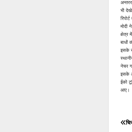
अन्तरर
भी देख
रिपोर्
मोदी न
क्षेत्
बाधों क
इसके स
स्थानी
नेचर ग
इसके अ
ईको टू
आए।
चि
Po