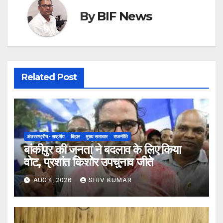
By
BIF News
Related Post
अंतरराष्ट्रीय- राष्ट्रीय
बिहार
मुख्य समाचार
राजनीति
बांकीपुर की जनता ने बदलाव के लिए किया
वोट, प्रशांत किशोर उपचुनाव जीते
AUG 4, 2026
SHIV KUMAR