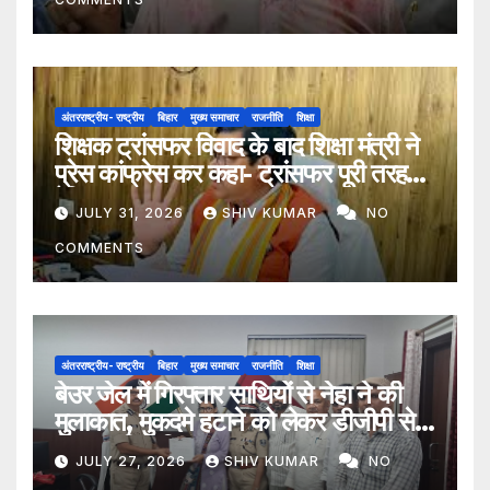
अंतरराष्ट्रीय- राष्ट्रीय
बिहार
मुख्य समाचार
राजनीति
शिक्षा
शिक्षक ट्रांसफर विवाद के बाद शिक्षा मंत्री ने
प्रेस कांफ्रेस कर कहा- ट्रांसफर पूरी तरह
ऐच्छिक
JULY 31, 2026
SHIV KUMAR
NO
COMMENTS
अंतरराष्ट्रीय- राष्ट्रीय
बिहार
मुख्य समाचार
राजनीति
शिक्षा
बेउर जेल में गिरफ्तार साथियों से नेहा ने की
मुलाकात, मुकदमे हटाने को लेकर डीजीपी से
मिला प्रतिनिधिमंडल
JULY 27, 2026
SHIV KUMAR
NO