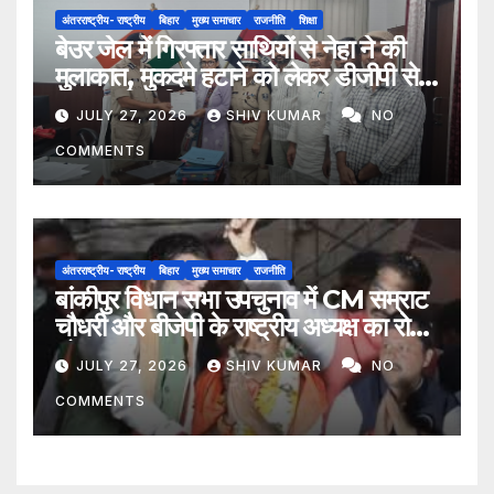
अंतरराष्ट्रीय- राष्ट्रीय
बिहार
मुख्य समाचार
राजनीति
शिक्षा
बेउर जेल में गिरफ्तार साथियों से नेहा ने की
मुलाकात, मुकदमे हटाने को लेकर डीजीपी से
मिला प्रतिनिधिमंडल
JULY 27, 2026
SHIV KUMAR
NO
COMMENTS
अंतरराष्ट्रीय- राष्ट्रीय
बिहार
मुख्य समाचार
राजनीति
बांकीपुर विधान सभा उपचुनाव में CM सम्राट
चौधरी और बीजेपी के राष्ट्रीय अध्यक्ष का रोड
शो
JULY 27, 2026
SHIV KUMAR
NO
COMMENTS