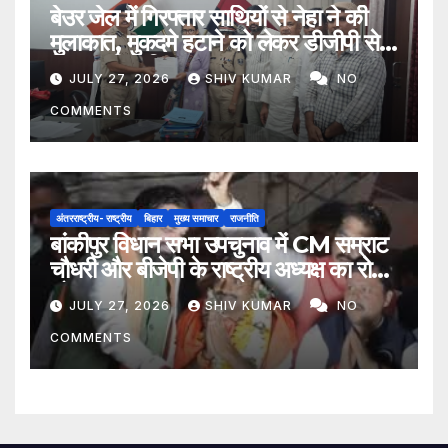
बेउर जेल में गिरफ्तार साथियों से नेहा ने की
मुलाकात, मुकदमे हटाने को लेकर डीजीपी से
मिला प्रतिनिधिमंडल
JULY 27, 2026
SHIV KUMAR
NO
COMMENTS
अंतरराष्ट्रीय- राष्ट्रीय
बिहार
मुख्य समाचार
राजनीति
बांकीपुर विधान सभा उपचुनाव में CM सम्राट
चौधरी और बीजेपी के राष्ट्रीय अध्यक्ष का रोड
शो
JULY 27, 2026
SHIV KUMAR
NO
COMMENTS