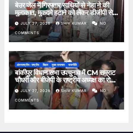
बेउर जेल में गिरफ्तार साथियों से नेहा ने की
मुलाकात, मुकदमे हटाने को लेकर डीजीपी से
मिला प्रतिनिधिमंडल
JULY 27, 2026
SHIV KUMAR
NO
COMMENTS
अंतरराष्ट्रीय- राष्ट्रीय
बिहार
मुख्य समाचार
राजनीति
बांकीपुर विधान सभा उपचुनाव में CM सम्राट
चौधरी और बीजेपी के राष्ट्रीय अध्यक्ष का रोड
शो
JULY 27, 2026
SHIV KUMAR
NO
COMMENTS