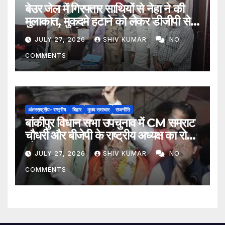
बेउर जेल में गिरफ्तार साथियों से नेहा ने की
मुलाकात, मुकदमे हटाने को लेकर डीजीपी से
मिला प्रतिनिधिमंडल
JULY 27, 2026
SHIV KUMAR
NO
COMMENTS
अंतरराष्ट्रीय- राष्ट्रीय
बिहार
मुख्य समाचार
राजनीति
बांकीपुर विधान सभा उपचुनाव में CM सम्राट
चौधरी और बीजेपी के राष्ट्रीय अध्यक्ष का रोड
शो
JULY 27, 2026
SHIV KUMAR
NO
COMMENTS