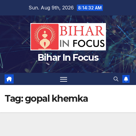
Skip
Sun. Aug 9th, 2026
8:14:33 AM
to
content
Bihar In Focus
Tag:
gopal khemka