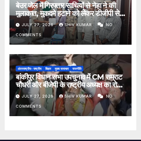
बेउर जेल में गिरफ्तार साथियों से नेहा ने की
मुलाकात, मुकदमे हटाने को लेकर डीजीपी से
मिला प्रतिनिधिमंडल
JULY 27, 2026
SHIV KUMAR
NO
COMMENTS
अंतरराष्ट्रीय- राष्ट्रीय
बिहार
मुख्य समाचार
राजनीति
बांकीपुर विधान सभा उपचुनाव में CM सम्राट
चौधरी और बीजेपी के राष्ट्रीय अध्यक्ष का रोड
शो
JULY 27, 2026
SHIV KUMAR
NO
COMMENTS