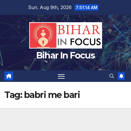
Skip
Sun. Aug 9th, 2026
7:51:14 AM
to
content
Bihar In Focus
Tag:
babri me bari