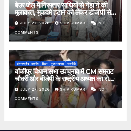
बेउर जेल में गिरफ्तार साथियों से नेहा ने की
मुलाकात, मुकदमे हटाने को लेकर डीजीपी से
मिला प्रतिनिधिमंडल
JULY 27, 2026
SHIV KUMAR
NO
COMMENTS
अंतरराष्ट्रीय- राष्ट्रीय
बिहार
मुख्य समाचार
राजनीति
बांकीपुर विधान सभा उपचुनाव में CM सम्राट
चौधरी और बीजेपी के राष्ट्रीय अध्यक्ष का रोड
शो
JULY 27, 2026
SHIV KUMAR
NO
COMMENTS