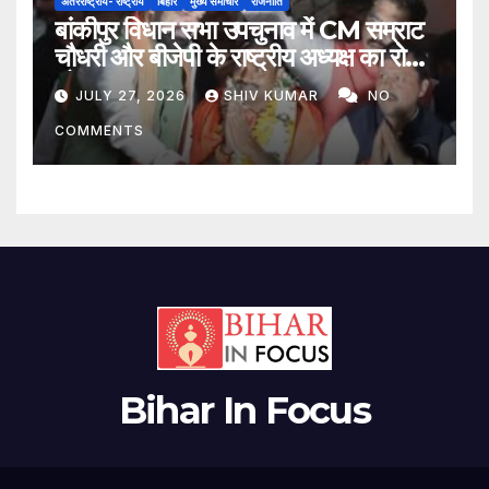
अंतरराष्ट्रीय- राष्ट्रीय
बिहार
मुख्य समाचार
राजनीति
बांकीपुर विधान सभा उपचुनाव में CM सम्राट
चौधरी और बीजेपी के राष्ट्रीय अध्यक्ष का रोड
शो
JULY 27, 2026
SHIV KUMAR
NO
COMMENTS
Bihar In Focus