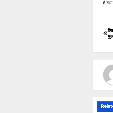
है तथा
शिक
Po
मुल
na
Relat