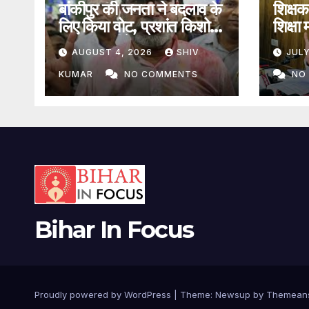
बांकीपुर की जनता ने बदलाव के
शिक्षक
लिए किया वोट, प्रशांत किशोर
शिक्षा 
उपचुनाव जीते
कहा- ट
AUGUST 4, 2026
SHIV
JULY
KUMAR
NO COMMENTS
NO
Bihar In Focus
Proudly powered by WordPress
|
Theme:
Newsup
by
Themean