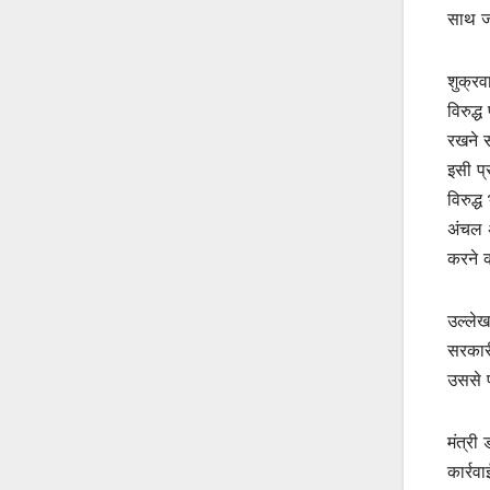
साथ ज
शुक्रव
विरुद्
रखने स
इसी प्
विरुद्
अंचल अ
करने 
उल्लेख
सरकारी
उससे प
मंत्री
कार्रव