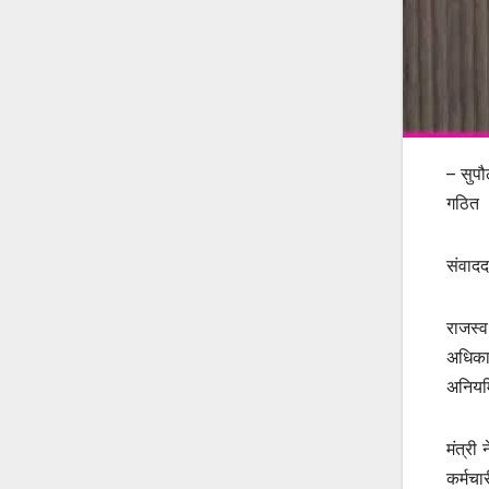
– सुपौ
गठित
संवादद
राजस्व
अधिकार
अनियमि
मंत्री
कर्मचा