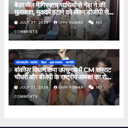
बेउर जेल में गिरफ्तार साथियों से नेहा ने की
मुलाकात, मुकदमे हटाने को लेकर डीजीपी से
मिला प्रतिनिधिमंडल
JULY 27, 2026
SHIV KUMAR
NO
COMMENTS
अंतरराष्ट्रीय- राष्ट्रीय
बिहार
मुख्य समाचार
राजनीति
बांकीपुर विधान सभा उपचुनाव में CM सम्राट
चौधरी और बीजेपी के राष्ट्रीय अध्यक्ष का रोड
शो
JULY 27, 2026
SHIV KUMAR
NO
COMMENTS