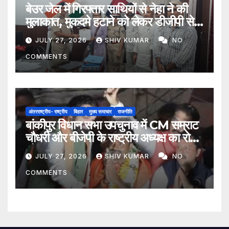
बेउर जेल में गिरफ्तार साथियों से नेहा ने की
मुलाकात, मुकदमे हटाने को लेकर डीजीपी से
मिला प्रतिनिधिमंडल
JULY 27, 2026
SHIV KUMAR
NO
COMMENTS
अंतरराष्ट्रीय- राष्ट्रीय
बिहार
मुख्य समाचार
राजनीति
बांकीपुर विधान सभा उपचुनाव में CM सम्राट
चौधरी और बीजेपी के राष्ट्रीय अध्यक्ष का रोड
शो
JULY 27, 2026
SHIV KUMAR
NO
COMMENTS