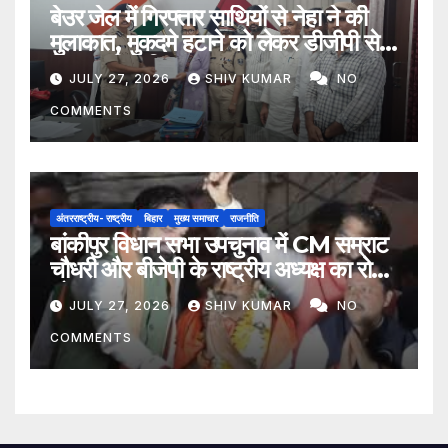
बेउर जेल में गिरफ्तार साथियों से नेहा ने की
मुलाकात, मुकदमे हटाने को लेकर डीजीपी से
मिला प्रतिनिधिमंडल
JULY 27, 2026
SHIV KUMAR
NO
COMMENTS
अंतरराष्ट्रीय- राष्ट्रीय
बिहार
मुख्य समाचार
राजनीति
बांकीपुर विधान सभा उपचुनाव में CM सम्राट
चौधरी और बीजेपी के राष्ट्रीय अध्यक्ष का रोड
शो
JULY 27, 2026
SHIV KUMAR
NO
COMMENTS