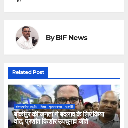
है?
By
BIF News
Related Post
अंतरराष्ट्रीय- राष्ट्रीय
बिहार
मुख्य समाचार
राजनीति
बांकीपुर की जनता ने बदलाव के लिए किया
वोट, प्रशांत किशोर उपचुनाव जीते