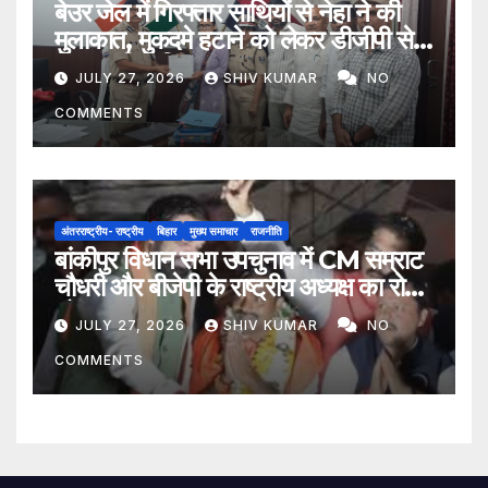
बेउर जेल में गिरफ्तार साथियों से नेहा ने की
मुलाकात, मुकदमे हटाने को लेकर डीजीपी से
मिला प्रतिनिधिमंडल
JULY 27, 2026
SHIV KUMAR
NO
COMMENTS
अंतरराष्ट्रीय- राष्ट्रीय
बिहार
मुख्य समाचार
राजनीति
बांकीपुर विधान सभा उपचुनाव में CM सम्राट
चौधरी और बीजेपी के राष्ट्रीय अध्यक्ष का रोड
शो
JULY 27, 2026
SHIV KUMAR
NO
COMMENTS