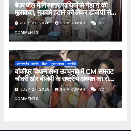
बेउर जेल में गिरफ्तार साथियों से नेहा ने की
मुलाकात, मुकदमे हटाने को लेकर डीजीपी से
मिला प्रतिनिधिमंडल
JULY 27, 2026
SHIV KUMAR
NO
COMMENTS
अंतरराष्ट्रीय- राष्ट्रीय
बिहार
मुख्य समाचार
राजनीति
बांकीपुर विधान सभा उपचुनाव में CM सम्राट
चौधरी और बीजेपी के राष्ट्रीय अध्यक्ष का रोड
शो
JULY 27, 2026
SHIV KUMAR
NO
COMMENTS